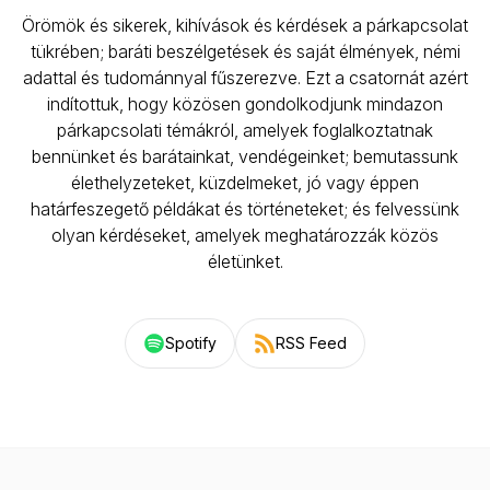
Örömök és sikerek, kihívások és kérdések a párkapcsolat
tükrében; baráti beszélgetések és saját élmények, némi
adattal és tudománnyal fűszerezve. Ezt a csatornát azért
indítottuk, hogy közösen gondolkodjunk mindazon
párkapcsolati témákról, amelyek foglalkoztatnak
bennünket és barátainkat, vendégeinket; bemutassunk
élethelyzeteket, küzdelmeket, jó vagy éppen
határfeszegető példákat és történeteket; és felvessünk
olyan kérdéseket, amelyek meghatározzák közös
életünket.
Spotify
RSS Feed