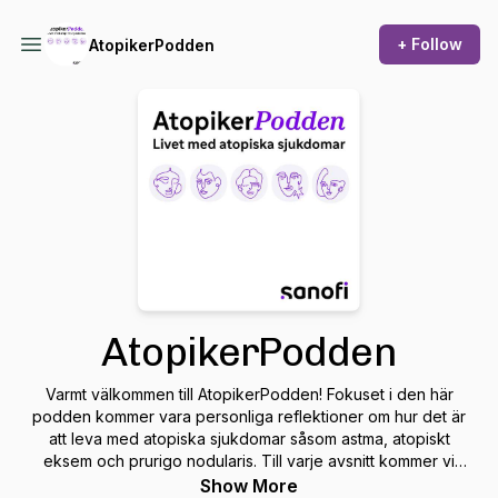
+ Follow
AtopikerPodden
AtopikerPodden
Varmt välkommen till AtopikerPodden! Fokuset i den här
podden kommer vara personliga reflektioner om hur det är
att leva med atopiska sjukdomar såsom astma, atopiskt
eksem och prurigo nodularis. Till varje avsnitt kommer vi
bjuda in en speciell gäst som kommer att berätta sina
Show More