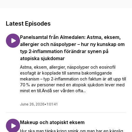
erfarenheter om hur det är att leva med någon av dessa
sjukdomar. Varje avsnitt är ca 15-20 minuter långa och riktar
sig till dig som är drabbad, anhörig, vän, kollega eller allmänt
intresserad! Vi välkomnar just DIG! Vi hoppas att du som
Latest Episodes
lyssnar kommer känna igen dig och få med dig ny kunskap -
som kan göra ditt liv eller någon annans liv lite enklare och
Panelsamtal från Almedalen: Astma, eksem,
bättre! MAT-SE-2600021, v01, 01/2026
allergier och näspolyper – hur ny kunskap om
typ 2‑inflammation förändrar synen på
atopiska sjukdomar
Astma, eksem, allergier, näspolyper och eosinofil
esofagit är kopplade till samma bakomliggande
mekanism – typ 2‑inflammation och faktum är att upp till
70 % av personer med en atopisk sjukdom lever med
minst en till.Ändå ser vården ofta...
June 26, 2026
•
1:01:41
Makeup och atopiskt eksem
Hur ska man tänka kring smink om man har en känslig