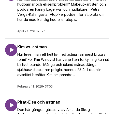
hudbarriär och eksemproblem? Makeup-artisten och
poddaren Fanny Lagerwall och hudläkaren Petra
Verga-Kahn gästar Atopikerpodden för att prata om
hur du med känslig hud eller atopis...
April 24, 2026
•
39:10
Kim vs. astman
Hur lever man ett helt liv med astma i sin mest brutala
form? För Kim Winqvist har varje liten förkylning kunnat
bli livshotande. Många och ibland månadslånga
sjukhusvistelser har präglat hennes 23 år. I det här
avsnittet berättar Kim om pannbe...
February 11, 2026
•
31:05
Pirat-Elsa och astman
Den här gången gästas vi av Amanda Skog