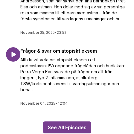
Andreasson, som har skrivit den fina barnboken Pirat-
Elsa och astman. Hon delar med sig av sin personliga
resa som mamma till ett barn med astma – från de
första symptomen till vardagens utmaningar och hu...
November 25, 2025
•
23:52
Frågor & svar om atopiskt eksem
Allt du vill veta om atopiskt eksem i ett
podcastavsnitt!Vi öppnade frågelådan och hudläkare
Petra Verga Kan svarade på frågor om allt från
triggers, typ 2-inflammation, mjölkallergi,
TSW/kortisonabstinens till vardagsutmaningar och
beha...
November 04, 2025
•
42:04
See All Episodes