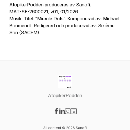
AtopikerPodden produceras av Sanofi.
MAT-SE-2600021, v01, 01/2026
Musik: Titel: “Miracle Dots”. Komponerad av: Michael
Boumendil. Redigerad och producerad av: Sixième
Son (SACEM).
AtopikerPodden
Visit our Facebook page
Visit our LinkedIn page
Visit our Instagram page
Visit our Website page
All content © 2026 Sanofi