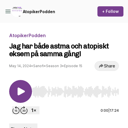
+ Follow
AtopikerPodden
AtopikerPodden
Jag har både astma och atopiskt
eksem på samma gång!
Share
May 14, 2024
•
Sanofi
•
Season 3
•
Episode 15
Use Left/Right to seek, Home/End to jump to st
0:00
|
17:24