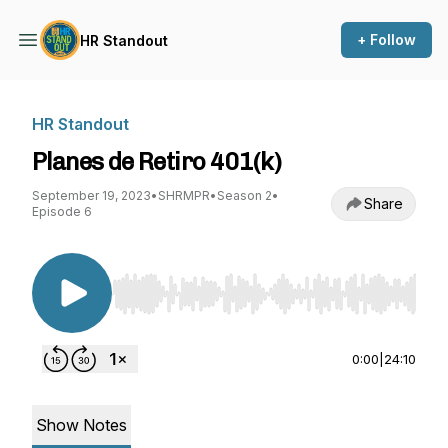
+ Follow
HR Standout
HR Standout
Planes de Retiro 401(k)
September 19, 2023
•
SHRMPR
•
Season 2
•
Share
Episode 6
Use Left/Right to seek, Home/End to jump to st
0:00
|
24:10
Show Notes