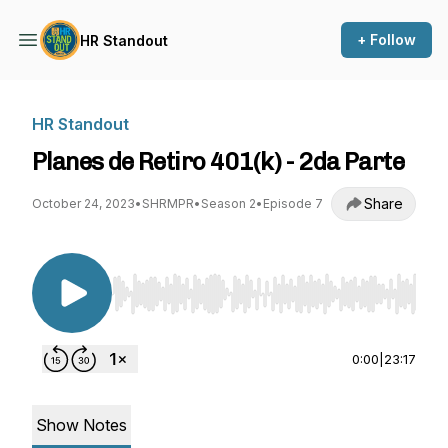
+ Follow
HR Standout
HR Standout
Planes de Retiro 401(k) - 2da Parte
Share
October 24, 2023
•
SHRMPR
•
Season 2
•
Episode 7
Use Left/Right to seek, Home/End to jump to st
0:00
|
23:17
Show Notes