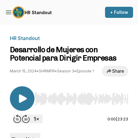
+ Follow
HR Standout
HR Standout
Desarrollo de Mujeres con
Potencial para Dirigir Empresas
Share
March 15, 2024
•
SHRMPR
•
Season 3
•
Episode 1
Use Left/Right to seek, Home/End to jump to st
0:00
|
23:23