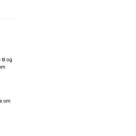
til og
som
re om