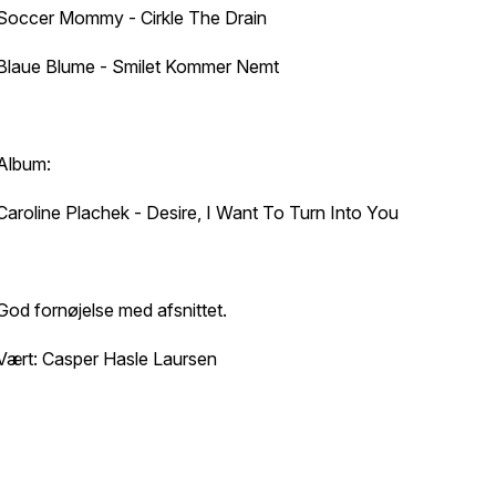
Soccer Mommy - Cirkle The Drain
Blaue Blume - Smilet Kommer Nemt
Album:
Caroline Plachek - Desire, I Want To Turn Into You
God fornøjelse med afsnittet.
Vært: Casper Hasle Laursen