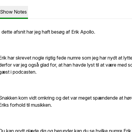
Show Notes
I dette afsnit har jeg haft besøg af Erik Apollo.
Erik har skrevet nogle rigtig fede numre som jeg har nydt at lytte 
derfor var jeg også glad for, at han havde lyst til at være med 
gæst i podcasten.
Snakken kom vidt omkring og det var meget spændende at hø
Eriks forhold til musikken.
Du kan godt glæde dig og herunder kan du se hvilke numre Erik