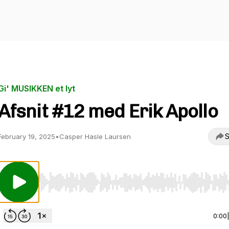
Gi' MUSIKKEN et lyt
Afsnit #12 med Erik Apollo
S
February 19, 2025
•
Casper Hasle Laursen
Use Left/Right to seek, Home/End to jump to start o
0:00