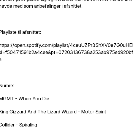
havde med som anbefalinger i afsnittet.
Playliste til afsnittet:
https://open.spotify.com/playlist/4ceuUZPr3ShXV0e7G0uHE
si=f50471591b2a4cee&pt=07203136738a253ab975ed920b
a
Numre:
MGMT - When You Die
King Gizzard And The Lizard Wizard - Motor Spirit
Collider - Spiraling