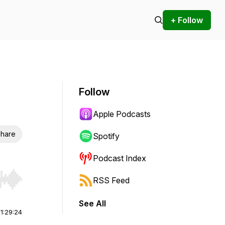
+ Follow
Follow
Apple Podcasts
hare
Spotify
Podcast Index
RSS Feed
r end. Hold shift to jump forward or backward.
See All
|
1:29:24