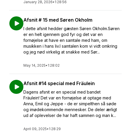
January 28, 2026
•
1:28:56
Afsnit # 15 med Søren Okholm
I dette afsnit hedder gæsten Søren Okholm.Søren
er en helt igennem god fyr og det var en
fornøjelse at have en samtale med ham, om
musikken i hans liv.I samtalen kom vi vidt omkring
og jeg nød virkelig at snakke med Sør...
May 14, 2025
•
1:28:02
Afsnit #14 special med Fräulein
Dagens afsnit er en special med bandet
Fräulein! Det var en fornøjelse at optage med
Anna, Emil og Jeppe - de er simpelthen så søde
og imødekommende mennesker. De deler ærligt
ud af oplevelser de har haft sammen og man k...
April 09, 2025
•
1:28:29