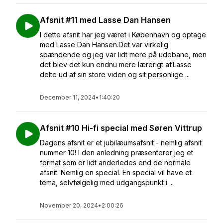
Afsnit #11 med Lasse Dan Hansen
I dette afsnit har jeg været i København og optage
med Lasse Dan Hansen.Det var virkelig
spændende og jeg var lidt mere på udebane, men
det blev det kun endnu mere lærerigt af.Lasse
delte ud af sin store viden og sit personlige ...
December 11, 2024
•
1:40:20
Afsnit #10 Hi-fi special med Søren Vittrup
Dagens afsnit er et jubilæumsafsnit - nemlig afsnit
nummer 10! I den anledning præsenterer jeg et
format som er lidt anderledes end de normale
afsnit. Nemlig en special. En special vil have et
tema, selvfølgelig med udgangspunkt i ...
November 20, 2024
•
2:00:26