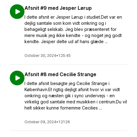
Afsnit #9 med Jesper Lørup
I dette afsnit er Jesper Lørup i studiet.Det var en
dejlig samtale som kom vidt omkring og i
behageligt selskab. Jeg blev præsenteret for
mere musik jeg ikke kendte - og noget jeg godt
kendte. Jesper delte ud af hans glæde ...
October 30, 2024
•
1:25:45
Afsnit #8 med Cecilie Strange
I dette afsnit besøgte jeg Cecilie Strange i
København.Et rigtig dejligt afsnit hvor vi var vidt
omkring og næsten gik i sync undervejs - en
virkelig god samtale med musikken i centrum.Du vil
helt sikker kunne fornemme Cecilies ...
October 09, 2024
•
1:21:26