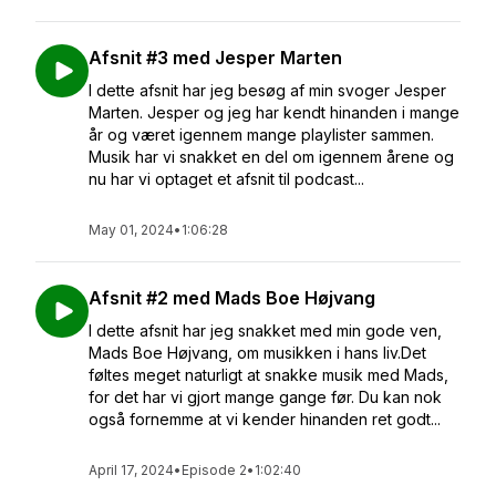
Afsnit #3 med Jesper Marten
I dette afsnit har jeg besøg af min svoger Jesper
Marten. Jesper og jeg har kendt hinanden i mange
år og været igennem mange playlister sammen.
Musik har vi snakket en del om igennem årene og
nu har vi optaget et afsnit til podcast...
May 01, 2024
•
1:06:28
Afsnit #2 med Mads Boe Højvang
I dette afsnit har jeg snakket med min gode ven,
Mads Boe Højvang, om musikken i hans liv.Det
føltes meget naturligt at snakke musik med Mads,
for det har vi gjort mange gange før. Du kan nok
også fornemme at vi kender hinanden ret godt...
April 17, 2024
•
Episode 2
•
1:02:40