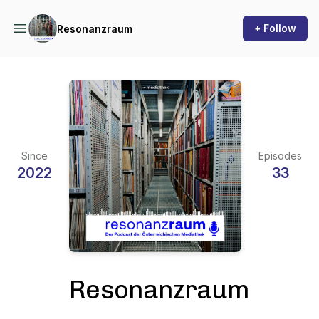
+ Follow
Resonanzraum
Since
Episodes
2022
33
Resonanzraum