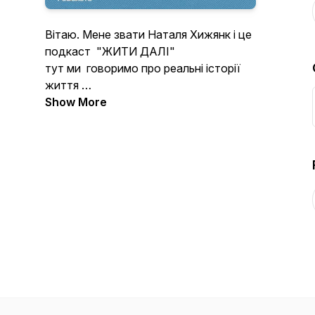
Вітаю. Мене звати Наталя Хижянк і це
подкаст "ЖИТИ ДАЛІ"
тут ми говоримо про реальні історії
життя
де кожен гість відкриває своє серце і
Show More
ділиться історіями болю та
стражданнями.
Як вони витримали, пройшли чи
проходять свій болючий шлях, та як
знайшли силу жити далі.