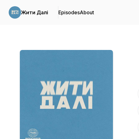
Жити Далі
Episodes
About