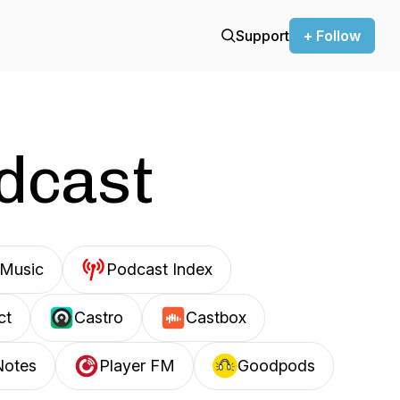
Support
+ Follow
odcast
Music
Podcast Index
ct
Castro
Castbox
Notes
Player FM
Goodpods