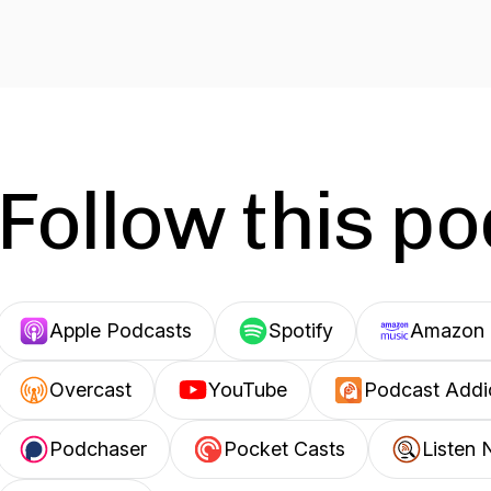
Follow this p
Apple Podcasts
Spotify
Amazon 
Overcast
YouTube
Podcast Addi
Podchaser
Pocket Casts
Listen 