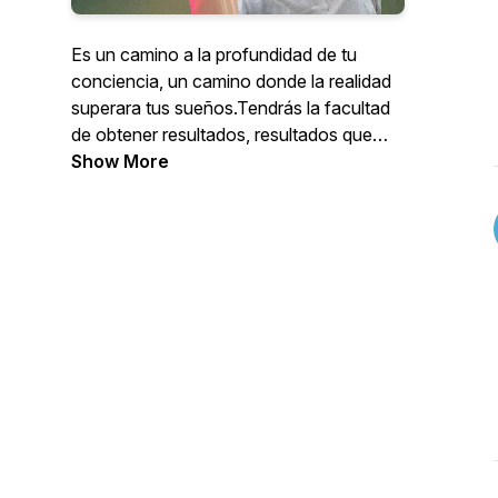
Es un camino a la profundidad de tu
conciencia, un camino donde la realidad
superara tus sueños.Tendrás la facultad
de obtener resultados, resultados que
hasta ahora no habías ni soñado y
Show More
obtendrás recompensas que no las
podrías articular con
palabras.Donaciones:
https://paypal.me/hildemarorodolfo?
country.x=DE&locale.x=de_DE