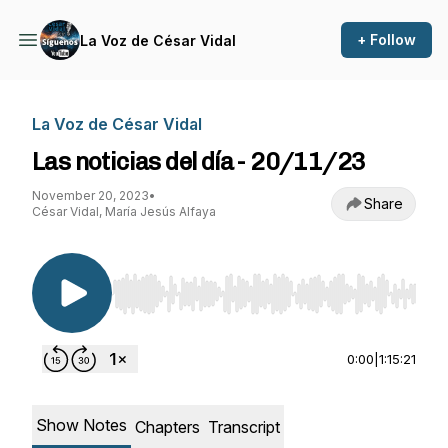
+ Follow
La Voz de César Vidal
La Voz de César Vidal
Las noticias del día - 20/11/23
November 20, 2023
•
Share
César Vidal, María Jesús Alfaya
Use Left/Right to seek, Home/End to jump to st
0:00
|
1:15:21
Show Notes
Chapters
Transcript