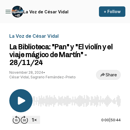
+ Follow
La Voz de César Vidal
La Voz de César Vidal
La Biblioteca: "Pan" y "El violín y el
viaje mágico de Martín" -
28/11/24
November 28, 2024
•
Share
César Vidal, Sagrario Fernández-Prieto
Use Left/Right to seek, Home/End to jump to st
0:00
|
50:44