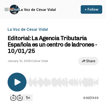
+ Follow
La Voz de César Vidal
La Voz de César Vidal
Editorial: La Agencia Tributaria
Española es un centro de ladrones -
10/01/25
Share
January 10, 2025
•
César Vidal
Use Left/Right to seek, Home/End to jump to st
0:00
|
13:03