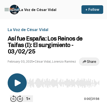
+ Follow
La Voz de César Vidal
La Voz de César Vidal
Así fue España: Los Reinos de
Taifas (I): El surgimiento -
03/02/25
Share
February 03, 2025
•
César Vidal, Lorenzo Ramírez
Use Left/Right to seek, Home/End to jump to st
0:00
|
31:56