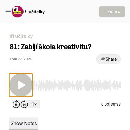
+ Follow
tři učitelky
tři učitelky
81: Zabíjí škola kreativitu?
Share
April 22, 2026
Use Left/Right to seek, Home/End to jump to st
0:00
|
36:33
Show Notes