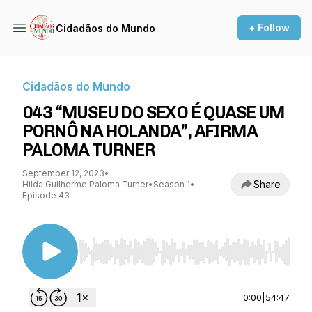
+ Follow
Cidadãos do Mundo
Cidadãos do Mundo
043 “MUSEU DO SEXO É QUASE UM
PORNÔ NA HOLANDA”, AFIRMA
PALOMA TURNER
September 12, 2023
•
Share
Hilda Guilherme Paloma Turner
•
Season 1
•
Episode 43
Use Left/Right to seek, Home/End to jump to st
0:00
|
54:47