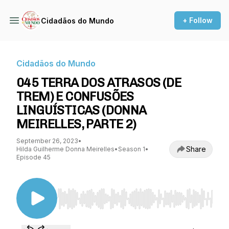
+ Follow
Cidadãos do Mundo
Cidadãos do Mundo
045 TERRA DOS ATRASOS (DE
TREM) E CONFUSÕES
LINGUÍSTICAS (DONNA
MEIRELLES, PARTE 2)
September 26, 2023
•
Share
Hilda Guilherme Donna Meirelles
•
Season 1
•
Episode 45
Use Left/Right to seek, Home/End to jump to st