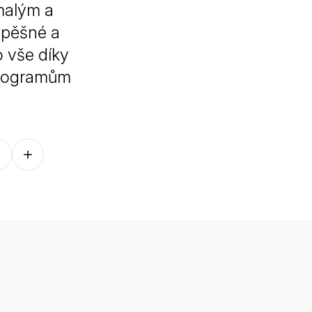
malým a
úspěšné a
 vše díky
programům
Follow on other platforms