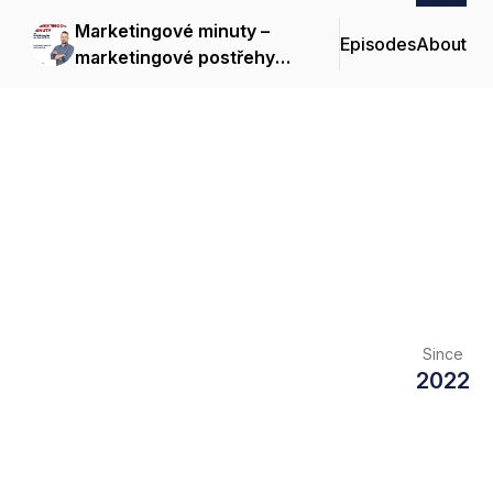
Marketingové minuty –
Episodes
About
marketingové postřehy
pro růst vaší firmy
Since
2022