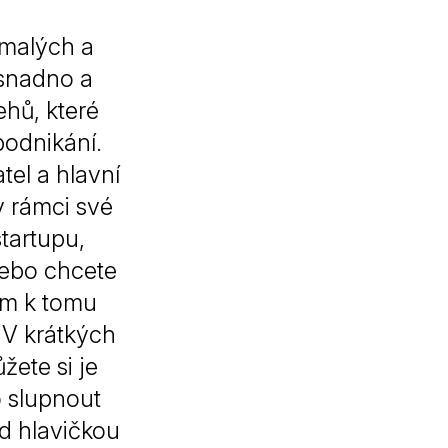
 malých a
 snadno a
ehů, které
odnikání.
tel a hlavní
v rámci své
startupu,
nebo chcete
vám k tomu
. V krátkých
žete si je
 slupnout
d hlavičkou