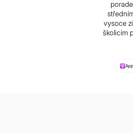
porade
středním
vysoce z
školicím
App