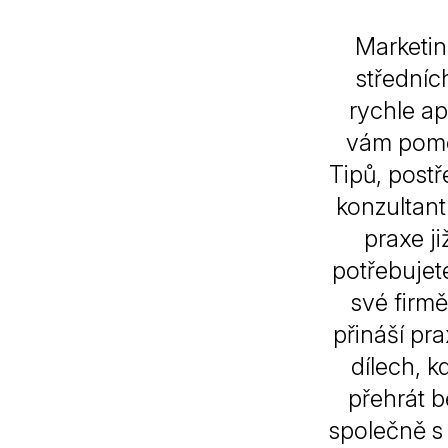
Marketin
středníc
rychle ap
vám pomo
Tipů, postř
konzultant
praxe ji
potřebujet
své firmě
přináší pra
dílech, k
přehrát 
společně s