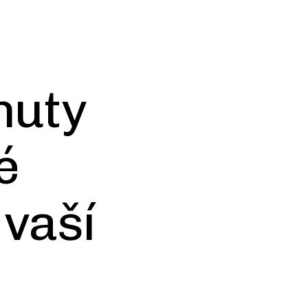
nuty
é
 vaší