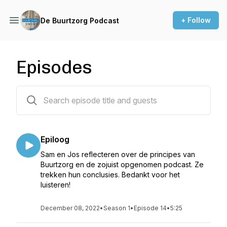
+ Follow
De Buurtzorg Podcast
Episodes
14 episodes
Epiloog
Sam en Jos reflecteren over de principes van
Buurtzorg en de zojuist opgenomen podcast. Ze
trekken hun conclusies. Bedankt voor het
luisteren!
December 08, 2022
•
Season 1
•
Episode 14
•
5:25