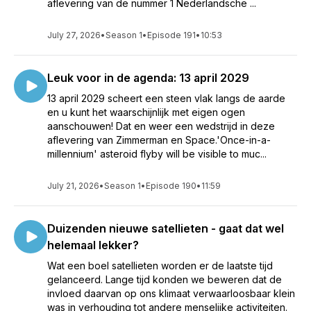
aflevering van de nummer 1 Nederlandsche ...
July 27, 2026
•
Season 1
•
Episode 191
•
10:53
Leuk voor in de agenda: 13 april 2029
13 april 2029 scheert een steen vlak langs de aarde
en u kunt het waarschijnlijk met eigen ogen
aanschouwen! Dat en weer een wedstrijd in deze
aflevering van Zimmerman en Space.'Once-in-a-
millennium' asteroid flyby will be visible to muc...
July 21, 2026
•
Season 1
•
Episode 190
•
11:59
Duizenden nieuwe satellieten - gaat dat wel
helemaal lekker?
Wat een boel satellieten worden er de laatste tijd
gelanceerd. Lange tijd konden we beweren dat de
invloed daarvan op ons klimaat verwaarloosbaar klein
was in verhouding tot andere menselijke activiteiten.