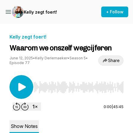
+ Follow
Kelly zegt foert!
Kelly zegt foert!
Waarom we onszelf wegcijferen
June 12, 2025
•
Kelly Deriemaeker
•
Season 5
•
Share
Episode 77
Use Left/Right to seek, Home/End to jump to st
0:00
|
45:45
Show Notes