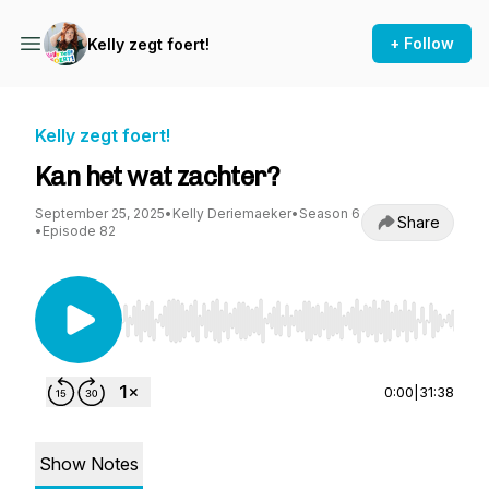
+ Follow
Kelly zegt foert!
Kelly zegt foert!
Kan het wat zachter?
September 25, 2025
•
Kelly Deriemaeker
•
Season 6
Share
•
Episode 82
Use Left/Right to seek, Home/End to jump to st
0:00
|
31:38
Show Notes