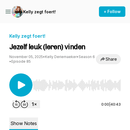
+ Follow
Kelly zegt foert!
Kelly zegt foert!
Jezelf leuk (leren) vinden
November 05, 2025
•
Kelly Deriemaeker
•
Season 6
Share
•
Episode 85
Use Left/Right to seek, Home/End to jump to st
0:00
|
40:43
Show Notes