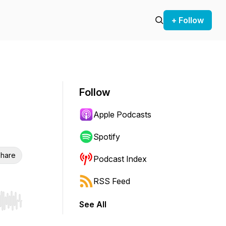
+ Follow
Follow
Apple Podcasts
Spotify
hare
Podcast Index
RSS Feed
See All
r end. Hold shift to jump forward or backward.