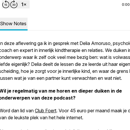
0:00
Show Notes
In deze aflevering ga ik in gesprek met Delia Amoruso, psycho
coach en expert in innerlijk kindtherapie en relaties. We duiken 
onderwerp waar ik zelf ook veel mee bezig ben: wat is volwas
liefde eigenlijk? Delia deelt de lessen die ze leerde uit haar eige
scheiding, hoe je zorgt voor je innerlijke kind, en waar de grens l
tussen wat je van een partner kunt verwachten en wat niet.
Wil je regelmatig van me horen en dieper duiken in de
onderwerpen van deze podcast?
Word dan lid van
Club Foert
. Voor 45 euro per maand maak je d
van de leukste plek van het hele internet.