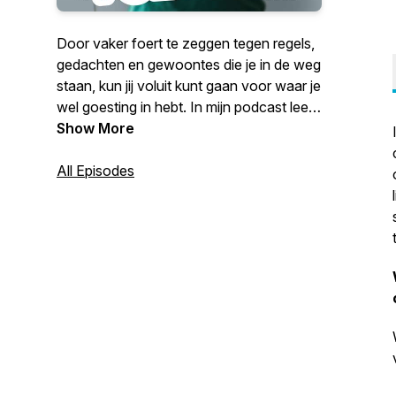
Door vaker foert te zeggen tegen regels,
gedachten en gewoontes die je in de weg
staan, kun jij voluit kunt gaan voor waar je
wel goesting in hebt. In mijn podcast leer
ik je opnieuw kijken en vol overtuiging
Show More
foert zeggen.
All Episodes