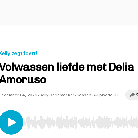
Kelly zegt foert!
Volwassen liefde met Delia
Amoruso
S
December 04, 2025
•
Kelly Deriemaeker
•
Season 6
•
Episode 87
Use Left/Right to seek, Home/End to jump to start o