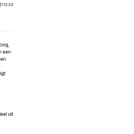
|
1:12:23
loog,
in een
sen
n
igt
eel uit