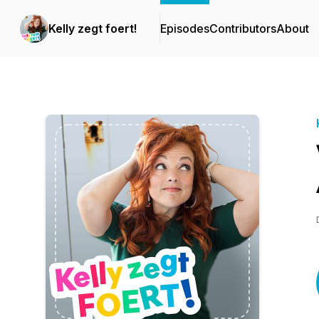
Kelly zegt foert!
Episodes
Contributors
About