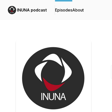
INUNA podcast
Episodes
About