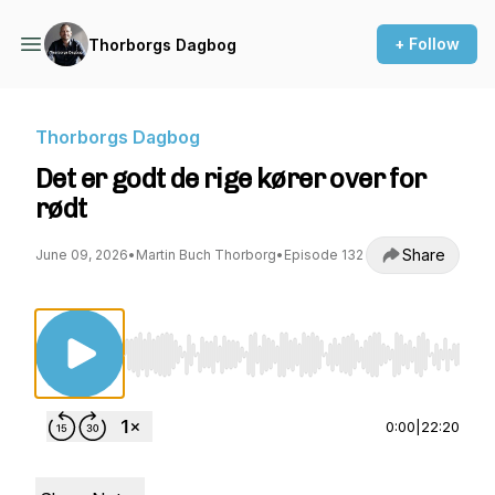
+ Follow
Thorborgs Dagbog
Thorborgs Dagbog
Det er godt de rige kører over for
rødt
Share
June 09, 2026
•
Martin Buch Thorborg
•
Episode 132
Use Left/Right to seek, Home/End to jump to st
0:00
|
22:20