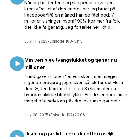
Når jeg holder ferie og slapper af, bliver jeg
kreativ.Og lidt af den energi, har jeg brugt på
Facebook.^På en måned har jeg fået godt 7
millioner visninger, hvoraf 90% kommer fra folk
der ikke følger mig. Jeg fortæller her lidt o...
July 14, 2025
•
Episode 103
•
31:15
Min ven blev tvangslukket og tjener nu
millioner
"Find gaven i lorten" er et uskønt, men meget
sigende ordsprog jeg elsker, så tak for det Hella
Joof :-)Jeg kommer her med 3 eksempler på
hvordan ulykke blev til lykke. For det er noget man
meget ofte selv kan påvirke, hvis man gør det r...
July 08, 2025
•
Episode 102
•
20:06
Drøm og gør lidt mere din offerrøv ❤️