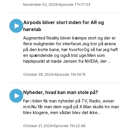
November 02, 2024
•
Episode 77
•
17:33
Airpods bliver stort inden for AR og
høretab
Augmented Reality bliver kæmpe stort og der er
flere muligheder for interfacet.Jeg tror på ørene
på den korte bane, hør hvorfor.Og så har jeg haft
en spændende og også trist uge.Men som
højdepunkt at møde Jensen fra NVIDIA, der ...
October 28, 2024
•
Episode 76
•
26:15
Nyheder, hvad kan man stole på?
Før i tiden fik man nyheder på TV, Radio, aviser
m.m.Nu får man dem også på X.Man skulle tro man
blev klogere, men sådan blev det ikke...
October 21, 2024
•
Episode 75
•
22:48