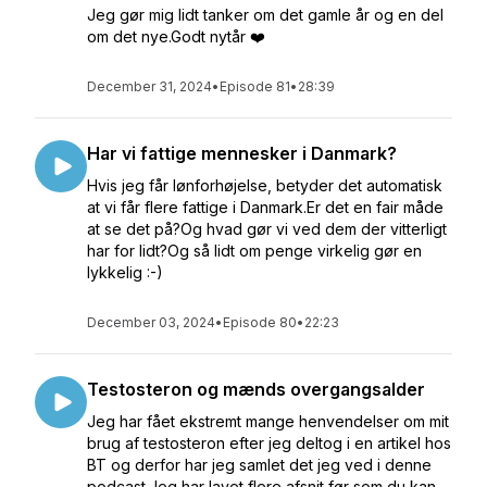
Jeg gør mig lidt tanker om det gamle år og en del
om det nye.Godt nytår ❤️
December 31, 2024
•
Episode 81
•
28:39
Har vi fattige mennesker i Danmark?
Hvis jeg får lønforhøjelse, betyder det automatisk
at vi får flere fattige i Danmark.Er det en fair måde
at se det på?Og hvad gør vi ved dem der vitterligt
har for lidt?Og så lidt om penge virkelig gør en
lykkelig :-)
December 03, 2024
•
Episode 80
•
22:23
Testosteron og mænds overgangsalder
Jeg har fået ekstremt mange henvendelser om mit
brug af testosteron efter jeg deltog i en artikel hos
BT og derfor har jeg samlet det jeg ved i denne
podcast.Jeg har lavet flere afsnit før som du kan