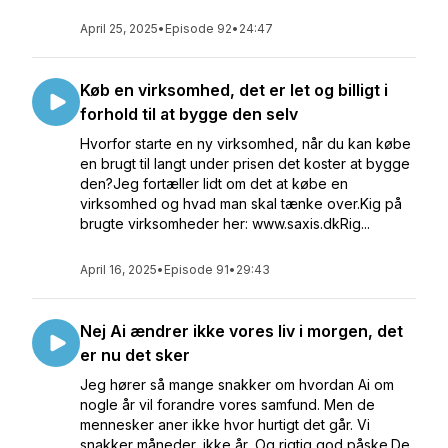
April 25, 2025
•
Episode 92
•
24:47
Køb en virksomhed, det er let og billigt i
forhold til at bygge den selv
Hvorfor starte en ny virksomhed, når du kan købe
en brugt til langt under prisen det koster at bygge
den?Jeg fortæller lidt om det at købe en
virksomhed og hvad man skal tænke over.Kig på
brugte virksomheder her: www.saxis.dkRig...
April 16, 2025
•
Episode 91
•
29:43
Nej Ai ændrer ikke vores liv i morgen, det
er nu det sker
Jeg hører så mange snakker om hvordan Ai om
nogle år vil forandre vores samfund. Men de
mennesker aner ikke hvor hurtigt det går. Vi
snakker måneder, ikke år...Og rigtig god påske.De