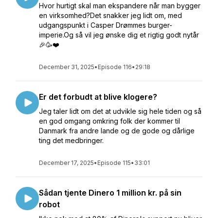
Hvor hurtigt skal man ekspandere når man bygger
en virksomhed?Det snakker jeg lidt om, med
udgangspunkt i Casper Drømmes burger-
imperie.Og så vil jeg ønske dig et rigtig godt nytår
🎉🥳❤️
December 31, 2025
•
Episode 116
•
29:18
Er det forbudt at blive klogere?
Jeg taler lidt om det at udvikle sig hele tiden og så
en god omgang omkring folk der kommer til
Danmark fra andre lande og de gode og dårlige
ting det medbringer.
December 17, 2025
•
Episode 115
•
33:01
Sådan tjente Dinero 1 million kr. på sin
robot