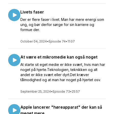
Livets faser
Der er flere faser i livet. Man har mere energi som
ung, og bør derfor sørge for sin karriere og
formue der.
October 04, 2024
•
Episode 74
•
11:07
At være et mikromedie kan også noget
At starte sit eget medie er ikke svært, hvis man har
noget på hjerte.Teknologien, teknikken og alt
andet er ikke svært eller dyrt.Det kræver
tålmodighed og at man har noget på hjertet osv.
September 25, 2024
•
Episode 73
•
25:57
Apple lancerer "høreapparat" der kan så
meget mere