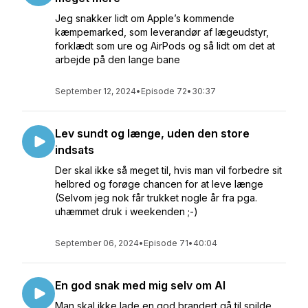
Jeg snakker lidt om Apple’s kommende
kæmpemarked, som leverandør af lægeudstyr,
forklædt som ure og AirPods og så lidt om det at
arbejde på den lange bane
September 12, 2024
•
Episode 72
•
30:37
Lev sundt og længe, uden den store
indsats
Der skal ikke så meget til, hvis man vil forbedre sit
helbred og forøge chancen for at leve længe
(Selvom jeg nok får trukket nogle år fra pga.
uhæmmet druk i weekenden ;-)
September 06, 2024
•
Episode 71
•
40:04
En god snak med mig selv om AI
Man skal ikke lade en god brandert gå til spilde,