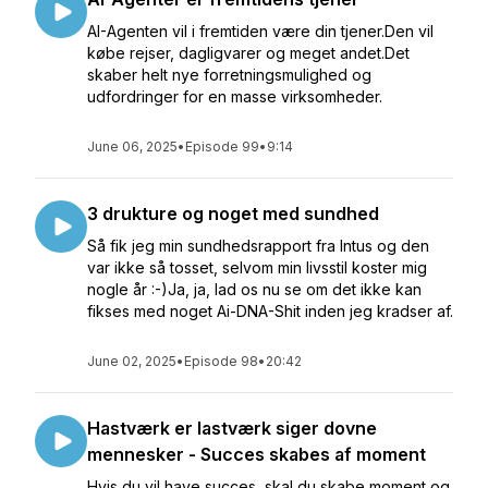
AI-Agenten vil i fremtiden være din tjener.Den vil
købe rejser, dagligvarer og meget andet.Det
skaber helt nye forretningsmulighed og
udfordringer for en masse virksomheder.
June 06, 2025
•
Episode 99
•
9:14
3 drukture og noget med sundhed
Så fik jeg min sundhedsrapport fra Intus og den
var ikke så tosset, selvom min livsstil koster mig
nogle år :-)Ja, ja, lad os nu se om det ikke kan
fikses med noget Ai-DNA-Shit inden jeg kradser af.
June 02, 2025
•
Episode 98
•
20:42
Hastværk er lastværk siger dovne
mennesker - Succes skabes af moment
Hvis du vil have succes, skal du skabe moment og