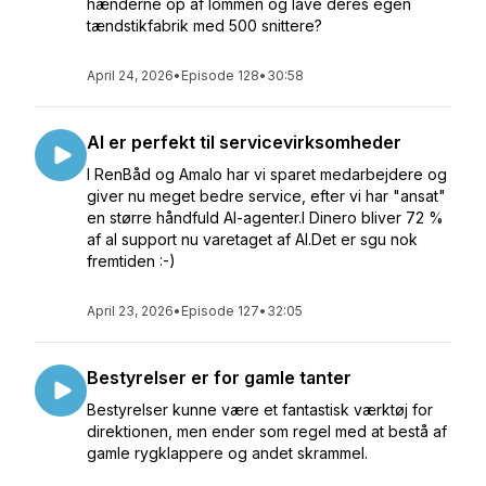
hænderne op af lommen og lave deres egen
tændstikfabrik med 500 snittere?
April 24, 2026
•
Episode 128
•
30:58
AI er perfekt til servicevirksomheder
I RenBåd og Amalo har vi sparet medarbejdere og
giver nu meget bedre service, efter vi har "ansat"
en større håndfuld AI-agenter.I Dinero bliver 72 %
af al support nu varetaget af AI.Det er sgu nok
fremtiden :-)
April 23, 2026
•
Episode 127
•
32:05
Bestyrelser er for gamle tanter
Bestyrelser kunne være et fantastisk værktøj for
direktionen, men ender som regel med at bestå af
gamle rygklappere og andet skrammel.