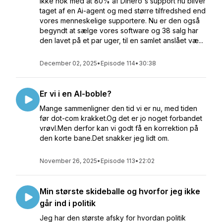
Ikke nok med at 80% af Dinero's support nu bliver
taget af en Ai-agent og med større tilfredshed end
vores menneskelige supportere. Nu er den også
begyndt at sælge vores software og 38 salg har
den lavet på et par uger, til en samlet anslået væ...
December 02, 2025
•
Episode 114
•
30:38
Er vi i en AI-boble?
Mange sammenligner den tid vi er nu, med tiden
før dot-com krakket.Og det er jo noget forbandet
vrøvl.Men derfor kan vi godt få en korrektion på
den korte bane.Det snakker jeg lidt om.
November 26, 2025
•
Episode 113
•
22:02
Min største skideballe og hvorfor jeg ikke
går ind i politik
Jeg har den største afsky for hvordan politik