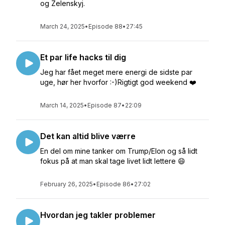
og Zelenskyj.
March 24, 2025
•
Episode 88
•
27:45
Et par life hacks til dig
Jeg har fået meget mere energi de sidste par
uge, hør her hvorfor :-)Rigtigt god weekend ❤️
March 14, 2025
•
Episode 87
•
22:09
Det kan altid blive værre
En del om mine tanker om Trump/Elon og så lidt
fokus på at man skal tage livet lidt lettere 😄
February 26, 2025
•
Episode 86
•
27:02
Hvordan jeg takler problemer