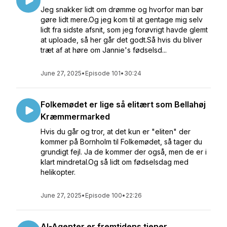
Jeg snakker lidt om drømme og hvorfor man bør
gøre lidt mere.Og jeg kom til at gentage mig selv
lidt fra sidste afsnit, som jeg forøvrigt havde glemt
at uploade, så her går det godt.Så hvis du bliver
træt af at høre om Jannie's fødselsd...
June 27, 2025
•
Episode 101
•
30:24
Folkemødet er lige så elitært som Bellahøj
Kræmmermarked
Hvis du går og tror, at det kun er "eliten" der
kommer på Bornholm til Folkemødet, så tager du
grundigt fejl. Ja de kommer der også, men de er i
klart mindretal.Og så lidt om fødselsdag med
helikopter.
June 27, 2025
•
Episode 100
•
22:26
AI-Agenter er fremtidens tjener