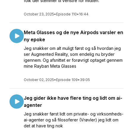
folk der stemmer til venstre for midten.
October 23, 2025
•
Episode 110
•
16:44
Meta Glasses og de nye Airpods varsler en
ny epoke
Jeg snakker om alt muligt først og så hvordan jeg
ser Augmented Reality, som endelig nu bryder
igennem. Og afsnittet er forøvrigt optaget gennem
mine Rayban Meta Glasses
October 02, 2025
•
Episode 109
•
39:05
Jeg gider ikke have flere ting og lidt om ai-
agenter
Jeg snakker først lidt om private- og virksomheds-
ai-agenter og så filosoferer (Vrøvler) jeg lidt om
det at have ting nok