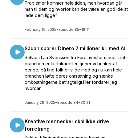
Problemer kommer hele tiden, men hvordan går
man til dem og hvorfor kan det være en god ide at
lade dem ligge?
February 19, 2025
•
Episode 85
•
19:11
Sådan sparer Dinero 7 millioner kr. med AI
Selvom Lau Svenssen fra Euroinvestor mener at it-
branchen er luftfrikadeller, tjener vi bunker af
penge, på ting folk er vilde med og nu kan hele
branchen løfte deres omsætning og sænke
omkostningerne betragteligt.Her forklarer jeg
hvordan....
January 29, 2025
•
Episode 84
•
30:21
Kreative mennesker skal ikke drive
forretning
Kokke, håndværkere og andre kreative