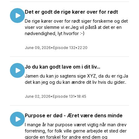
Det er godt de rige kører over for rødt
De rige kører over for rødt siger forskerne og det
viser vor slemme vi er.Jeg vil påstå at det er en
nødvendighed, lyt hvorfor :-)
June 09, 2026
•
Episode 132
•
22:20
Jo du kan godt lave om i dit liv...
Jamen du kan jo sagtens sige XYZ, da du er rig.Ja
det kan jeg og du kan ændre dit liv hvis du gider..
June 02, 2026
•
Episode 131
•
18:45
Purpose er død - Æret være dens minde
I mange år har purpose været vigtig når man drev
forretning, for folk ville gerne arbejde et sted der
gjorde en forskel for andre end dem og