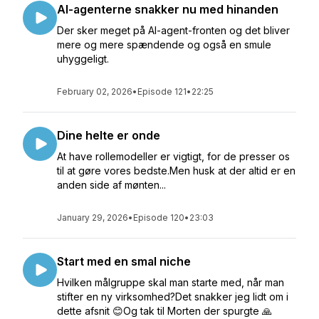
AI-agenterne snakker nu med hinanden
Der sker meget på AI-agent-fronten og det bliver
mere og mere spændende og også en smule
uhyggeligt.
February 02, 2026
•
Episode 121
•
22:25
Dine helte er onde
At have rollemodeller er vigtigt, for de presser os
til at gøre vores bedste.Men husk at der altid er en
anden side af mønten...
January 29, 2026
•
Episode 120
•
23:03
Start med en smal niche
Hvilken målgruppe skal man starte med, når man
stifter en ny virksomhed?Det snakker jeg lidt om i
dette afsnit 😊Og tak til Morten der spurgte 🙏