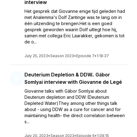
interview
Het gesprek dat Giovanne enige tijd geleden had
met Analemma's Dolf Zantinge was te lang om in
één uitzending te brengen.Het is een goed
gesprek geworden waarin Dolf uitlegt hoe hij,
samen met collega Eric Laarakker, gekomen is tot
de o...
July 25, 2023
•
Season 2023
•
Episode 7
•
1:18:37
Deuterium Depletion & DDW.. Gábor
Somlyai interview with Giovanne de Legé
Giovanne talks with Gábor Somlyai about
Deuterium depletion and DDW (Deuterium
Depleted Water)They among other things talk
about - using DDW as a cure for cancer and for
maintaining health- the direct correlation between
s...
July 20, 2023
•
Season 2023
•
Episode 6
•
1:09:15