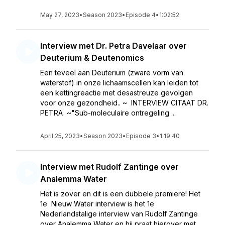
May 27, 2023
•
Season 2023
•
Episode 4
•
1:02:52
Interview met Dr. Petra Davelaar over
Deuterium & Deutenomics
Een teveel aan Deuterium (zware vorm van
waterstof) in onze lichaamscellen kan leiden tot
een kettingreactie met desastreuze gevolgen
voor onze gezondheid.. ~ INTERVIEW CITAAT DR.
PETRA ~"Sub-moleculaire ontregeling ...
April 25, 2023
•
Season 2023
•
Episode 3
•
1:19:40
Interview met Rudolf Zantinge over
Analemma Water
Het is zover en dit is een dubbele premiere! Het
1e Nieuw Water interview is het 1e
Nederlandstalige interview van Rudolf Zantinge
over Analemma Water en hij praat hierover met