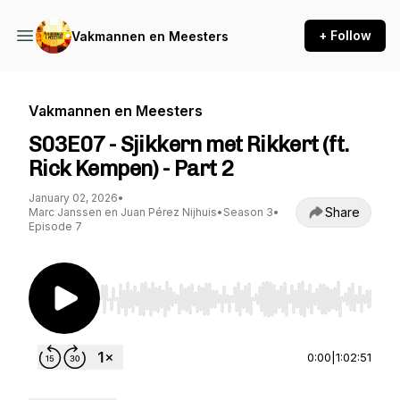
+ Follow
Vakmannen en Meesters
Vakmannen en Meesters
S03E07 - Sjikkern met Rikkert (ft.
Rick Kempen) - Part 2
January 02, 2026
•
Share
Marc Janssen en Juan Pérez Nijhuis
•
Season 3
•
Episode 7
Use Left/Right to seek, Home/End to jump to st
0:00
|
1:02:51