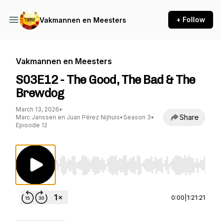
+ Follow
Vakmannen en Meesters
Vakmannen en Meesters
S03E12 - The Good, The Bad & The
Brewdog
March 13, 2026
•
Share
Marc Janssen en Juan Pérez Nijhuis
•
Season 3
•
Episode 12
Use Left/Right to seek, Home/End to jump to st
0:00
|
1:21:21