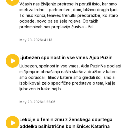
Včasih nas življenje pretrese in poruši tisto, kar smo
imeli za trdno – partnerstvo, dom, bližino dragih ljudi.
To niso konci, temveč trenutki preobrazbe, ko staro
odpade, novo pa se šele rojeva. Ob takih
prelomnicah nas preplavijo čustva – žal...
May 23, 2026
•
41:13
Ljubezen spolnost in vse vmes Ajda Puzin
Ljubezen, spolnost in vse vmes, Ajda PuzinNa podlagi
mišljenja in obnašanja naših staršev, družbe v kateri
smo odraščali, filmov katere smo gledali itd., smo si
izoblikovali zelo specifične predstave o tem, kaj je
ljubezen in kako naj b...
May 23, 2026
•
1:22:05
Lekcije o feminizmu z ženskega odprtega
oddelka psihiatrične bolnišnice; Katarina