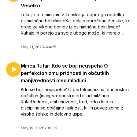
Veselko
Lekcije o feminizmu z ženskega odprtega oddelka
psihiatrične bolnišniceKaj delajo poročene ženske, ko
grejo za vikend domov iz psihiatrične bolnišnice?
Kuhajo in perejo za svoje uboge može, ki morajo ...
May 21, 2026
•
44:25
Minea Rutar: Kdo se boji neuspeha O
perfekcionizmu pridnosti in občutkih
manjvrednosti med mladimi
Kdo se boji neuspeha? O perfekcionizmu, pridnosti in
občutkih (manj)vrednosti med mladimiMinea
RutarPridnost, ambicioznost, trud, trdo delo in
disciplina so običajno lastnosti, ki jih povezujemo z
visoko šolsko in delovno uspe...
May 19, 2026
•
39:36