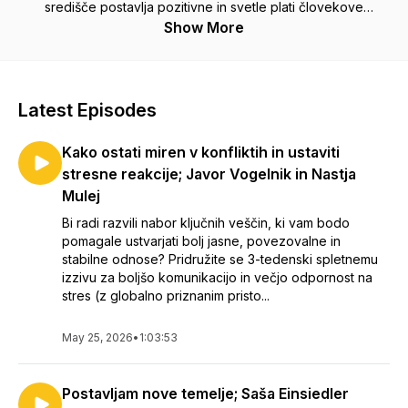
središče postavlja pozitivne in svetle plati človekove
osebnosti.
Show More
Če hočete nekaj spremeniti, morate za to nekaj narediti.
Preprosto.
Latest Episodes
Kako ostati miren v konfliktih in ustaviti
stresne reakcije; Javor Vogelnik in Nastja
Mulej
Bi radi razvili nabor ključnih veščin, ki vam bodo
pomagale ustvarjati bolj jasne, povezovalne in
stabilne odnose? Pridružite se 3-tedenski spletnemu
izzivu za boljšo komunikacijo in večjo odpornost na
stres (z globalno priznanim pristo...
May 25, 2026
•
1:03:53
Postavljam nove temelje; Saša Einsiedler