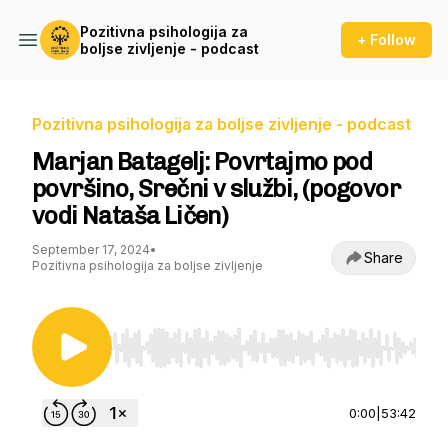
Pozitivna psihologija za
+ Follow
boljse zivljenje - podcast
Pozitivna psihologija za boljse zivljenje - podcast
Marjan Batagelj: Povrtajmo pod
površino, Srečni v službi, (pogovor
vodi Nataša Ličen)
September 17, 2024
•
Share
Pozitivna psihologija za boljse zivljenje
Use Left/Right to seek, Home/End to jump to st
0:00
|
53:42