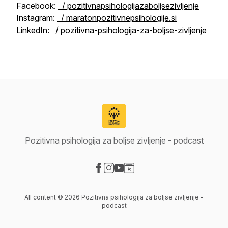
Facebook:
/ pozitivnapsihologijazaboljsezivljenje
Instagram:
/ maratonpozitivnepsihologije.si
LinkedIn:
/ pozitivna-psihologija-za-boljse-zivljenje
Pozitivna psihologija za boljse zivljenje - podcast
Visit our Facebook page
Visit our Instagram page
Visit our YouTube page
Visit our Website page
All content © 2026 Pozitivna psihologija za boljse zivljenje -
podcast