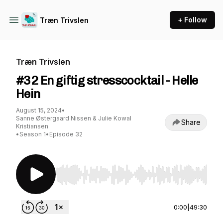
+ Follow
Træn Trivslen
Træn Trivslen
#32 En giftig stresscocktail - Helle
Hein
August 15, 2024
•
Sanne Østergaard Nissen & Julie Kowal
Share
Kristiansen
•
Season 1
•
Episode 32
Use Left/Right to seek, Home/End to jump to st
0:00
|
49:30