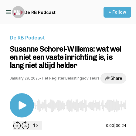
+ Follow
De RB Podcast
De RB Podcast
Susanne Schorel-Willems: wat wel
en niet een vaste inrichting is, is
lang niet altijd helder
Share
January 29, 2025
•
Het Register Belastingadviseurs
Use Left/Right to seek, Home/End to jump to st
0:00
|
30:24