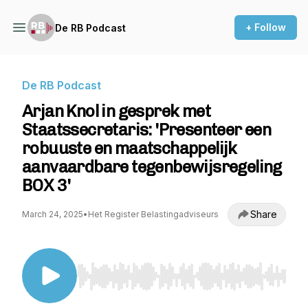
+ Follow
De RB Podcast
De RB Podcast
Arjan Knol in gesprek met
Staatssecretaris: 'Presenteer een
robuuste en maatschappelijk
aanvaardbare tegenbewijsregeling
BOX 3'
Share
March 24, 2025
•
Het Register Belastingadviseurs
Use Left/Right to seek, Home/End to jump to st