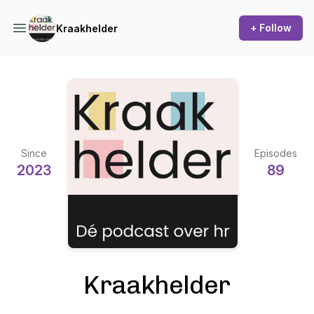
+ Follow
Kraakhelder
Since
Episodes
2023
89
Kraakhelder