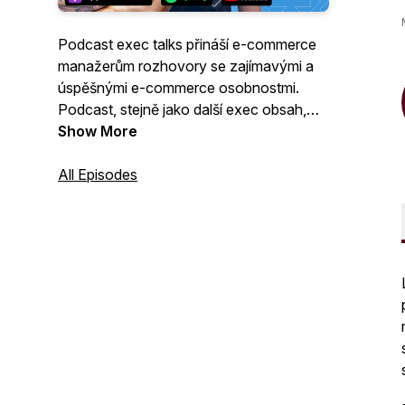
Podcast exec talks přináší e-commerce
manažerům rozhovory se zajímavými a
úspěšnými e-commerce osobnostmi.
Podcast, stejně jako další exec obsah,
pro vás vydává Shopsys – jednička ve
Show More
tvorbě e-shopů na míru.
All Episodes