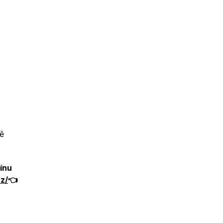
bě
ínu
z/
👈