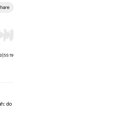
hare
r end. Hold shift to jump forward or backward.
00
|
55:19
ah: do