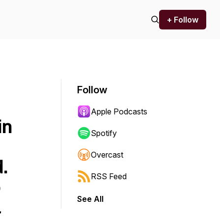
+ Follow
Follow
Apple Podcasts
in
Spotify
Overcast
.
RSS Feed
o
See All
u