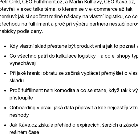
Petr Cinkl, CEO Fulfillment.cz, a Martin Kulhavý, CEO Káva.cz,
otevřeli v exec talks téma, o kterém se v e-commerce až tak
nemluví: jak si spočítat reálné náklady na vlastní logistiku, co č
přechodu na fulfillment a proč při výběru partnera nestačí por
nabídky podle ceny.
Kdy vlastní sklad přestane být produktivní a jak to poznat
Co všechno patří do kalkulace logistiky – a co e-shopy ty
vynechávají
Při jaké hranici obratu se začíná vyplácet přemýšlet o vla
skladu
Proč fulfillment není komodita a co se stane, když tak k v
přistoupíte
Onboarding v praxi: jaká data připravit a kde nejčastěji vzni
neshody
Jak Káva.cz získala přehled o expiracích, šaržích a záso
reálném čase