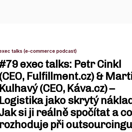
exec talks (e-commerce podcast)
#79 exec talks: Petr Cinkl
(CEO, Fulfillment.cz) & Mart
Kulhavý (CEO, Káva.cz) –
Logistika jako skrytý náklad
Jak si ji reálně spočítat a c
rozhoduje při outsourcing