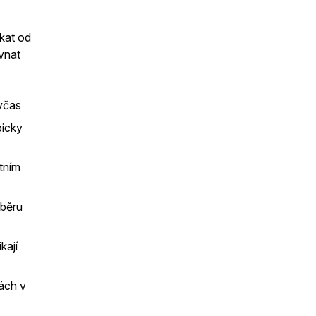
ekat od
ovnat
 včas
picky
stním
ýběru
kají
bách v