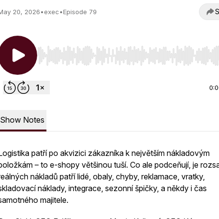
S
May 20, 2026
•
exec
•
Episode 79
Use Left/Right to seek, Home/End to jump to start o
0:
Show Notes
Logistika patří po akvizici zákazníka k největším nákladovým
položkám – to e-shopy většinou tuší. Co ale podceňují, je rozs
reálných nákladů patří lidé, obaly, chyby, reklamace, vratky,
skladovací náklady, integrace, sezonní špičky, a někdy i čas
samotného majitele.