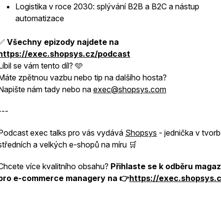
Logistika v roce 2030: splývání B2B a B2C a nástup
automatizace
✅
Všechny epizody najdete na
https://exec.shopsys.cz/podcast
Líbil se vám tento díl? 🩵
Máte zpětnou vazbu nebo tip na dalšího hosta?
Napište nám tady nebo na
exec@shopsys.com
---
Podcast exec talks pro vás vydává
Shopsys
- jednička v tvor
středních a velkých e-shopů na míru 🛒
Chcete více kvalitního obsahu?
Přihlaste se k odběru magaz
pro e-commerce managery na 👉
https://exec.shopsys.c