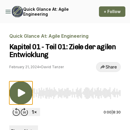
Quick Glance At: Agile
+ Follow
Engineering
Quick Glance At: Agile Engineering
Kapitel 01 - Teil 01: Ziele der agilen
Entwicklung
Share
February 21, 2024
•
David Tanzer
Use Left/Right to seek, Home/End to jump to st
0:00
|
8:30