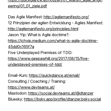
https://quickglance.at/notizen/01_warum_agile_engin
eering/01_01_ziele.pdf
Das Agile Manifest:
http://agilemanifesto.org/
12 Prinzipien der agilen Entwicklung - Agiles Manifest:
http://agilemanifesto.org/principles.html
Jason Yip: What is Agile doctrine?:
https://jchyip.medium.com/what-is-agile-doctrine-
45dd0c165f7a
Five Underplayed Premises of TDD:
https://www.geepawhill.org/2017/08/15/five-
underplayed-premises-of-tdd/
Email-Kurs:
https://quickglance.at/email/
Consulting / Coaching / Training:
https://www.devteams.at/
Mastodon:
https://social.devteams.at/@dtanzer
Bluesky:
https://bsky.app/profile/dtanzer.bsky.social