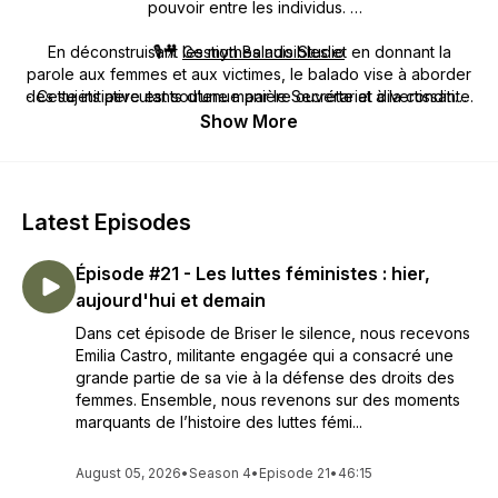
pouvoir entre les individus.
En déconstruisant les mythes nuisibles et en donnant la
🎙️🎥
Gestion Balado Studio
parole aux femmes et aux victimes, le balado vise à aborder
des sujets percutants d’une manière ouverte et divertissante.
- Cette initiative est soutenue par le Secrétariat à la condition
féminine -
Show More
Brisons le silence à travers ce processus d’accompagnement
et de guérison de la société!
Pour nous suivre sur nos autres plateformes :
Latest Episodes
►
Youtube
►
Facebook
Épisode #21 - Les luttes féministes : hier,
►
Instagram
aujourd'hui et demain
Dans cet épisode de Briser le silence, nous recevons
Emilia Castro, militante engagée qui a consacré une
grande partie de sa vie à la défense des droits des
femmes. Ensemble, nous revenons sur des moments
marquants de l’histoire des luttes fémi...
August 05, 2026
•
Season 4
•
Episode 21
•
46:15