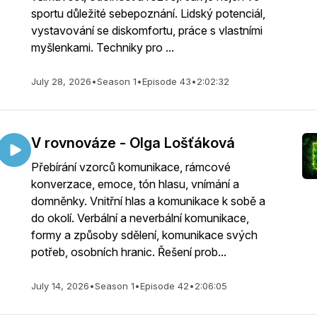
sportu důležité sebepoznání. Lidský potenciál,
vystavování se diskomfortu, práce s vlastními
myšlenkami. Techniky pro ...
July 28, 2026
•
Season 1
•
Episode 43
•
2:02:32
V rovnováze - Olga Lošťáková
Přebírání vzorců komunikace, rámcové
konverzace, emoce, tón hlasu, vnímání a
domněnky. Vnitřní hlas a komunikace k sobě a
do okolí. Verbální a neverbální komunikace,
formy a způsoby sdělení, komunikace svých
potřeb, osobních hranic. Řešení prob...
July 14, 2026
•
Season 1
•
Episode 42
•
2:06:05