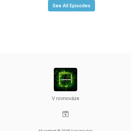
See All Episodes
V rovnováze
Visit our Website page
All content © 2026 V rovnováze