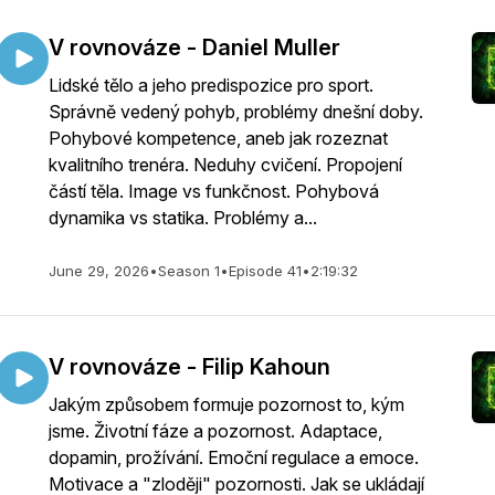
V rovnováze - Daniel Muller
Lidské tělo a jeho predispozice pro sport.
Správně vedený pohyb, problémy dnešní doby.
Pohybové kompetence, aneb jak rozeznat
kvalitního trenéra. Neduhy cvičení. Propojení
částí těla. Image vs funkčnost. Pohybová
dynamika vs statika. Problémy a...
June 29, 2026
•
Season 1
•
Episode 41
•
2:19:32
V rovnováze - Filip Kahoun
Jakým způsobem formuje pozornost to, kým
jsme. Životní fáze a pozornost. Adaptace,
dopamin, prožívání. Emoční regulace a emoce.
Motivace a "zloději" pozornosti. Jak se ukládají