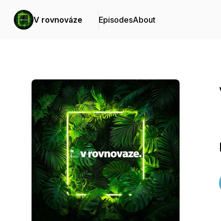
V rovnováze
Episodes
About