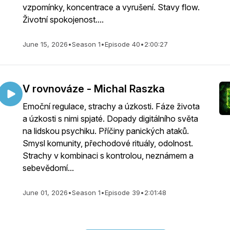
vzpomínky, koncentrace a vyrušení. Stavy flow.
Životní spokojenost....
June 15, 2026
•
Season 1
•
Episode 40
•
2:00:27
V rovnováze - Michal Raszka
Emoční regulace, strachy a úzkosti. Fáze života
a úzkosti s nimi spjaté. Dopady digitálního světa
na lidskou psychiku. Příčiny panických ataků.
Smysl komunity, přechodové rituály, odolnost.
Strachy v kombinaci s kontrolou, neznámem a
sebevědomí...
June 01, 2026
•
Season 1
•
Episode 39
•
2:01:48