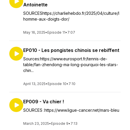
Antoinette
SOURCEShttps://charliehebdo.fr/2025/04/culture/l
homme-aux-doigts-dor/
May 16, 2025
•
Episode 11
•
7:07
EP010 - Les pongistes chinois se rebiffent
Sources:https://www.eurosport.fr/tennis-de-
table/fan-zhendong-ma-long-pourquoi-les-stars-
chin...
April 13, 2025
•
Episode 10
•
7:10
EP009 - Va chier !
SOURCES :https://www.ligue-cancer.net/mars-bleu
March 23, 2025
•
Episode 9
•
7:13