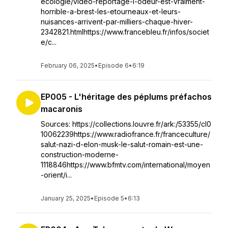
ecologie/video-reportage-l-odeur-est-vraiment-
horrible-a-brest-les-etourneaux-et-leurs-
nuisances-arrivent-par-milliers-chaque-hiver-
2342821.htmlhttps://www.francebleu.fr/infos/societ
e/c...
February 06, 2025
•
Episode 6
•
6:19
EP005 - L'héritage des péplums préfachos
macaronis
Sources: https://collections.louvre.fr/ark:/53355/cl0
10062239https://www.radiofrance.fr/franceculture/
salut-nazi-d-elon-musk-le-salut-romain-est-une-
construction-moderne-
1118846https://www.bfmtv.com/international/moyen
-orient/i...
January 25, 2025
•
Episode 5
•
6:13