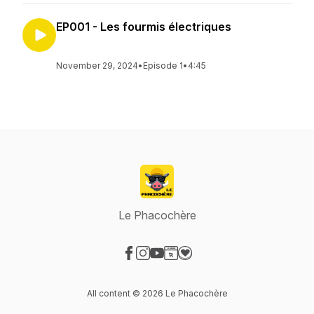
EP001 - Les fourmis électriques
November 29, 2024
•
Episode 1
•
4:45
Le Phacochère
Visit our Facebook page
Visit our Instagram page
Visit our YouTube page
Visit our Website page
Visit our Donation page
All content © 2026 Le Phacochère