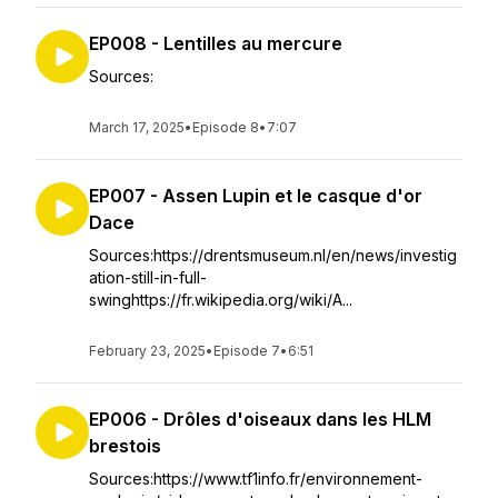
EP008 - Lentilles au mercure
Sources:
March 17, 2025
•
Episode 8
•
7:07
EP007 - Assen Lupin et le casque d'or
Dace
Sources:https://drentsmuseum.nl/en/news/investig
ation-still-in-full-
swinghttps://fr.wikipedia.org/wiki/A...
February 23, 2025
•
Episode 7
•
6:51
EP006 - Drôles d'oiseaux dans les HLM
brestois
Sources:https://www.tf1info.fr/environnement-