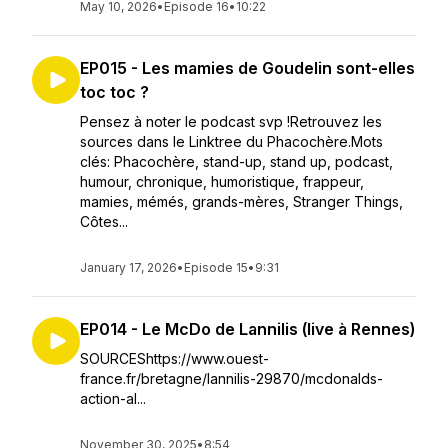
May 10, 2026
•
Episode 16
•
10:22
EP015 - Les mamies de Goudelin sont-elles
toc toc ?
Pensez à noter le podcast svp !Retrouvez les
sources dans le Linktree du Phacochère.Mots
clés: Phacochère, stand-up, stand up, podcast,
humour, chronique, humoristique, frappeur,
mamies, mémés, grands-mères, Stranger Things,
Côtes...
January 17, 2026
•
Episode 15
•
9:31
EP014 - Le McDo de Lannilis (live à Rennes)
SOURCEShttps://www.ouest-
france.fr/bretagne/lannilis-29870/mcdonalds-
action-al...
November 30, 2025
•
8:54