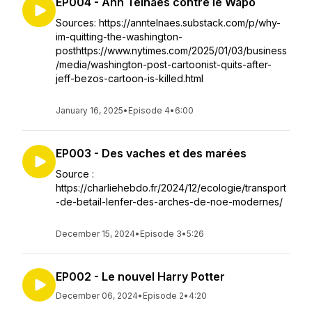
EP004 - Ann Telnaes contre le Wapo
Sources: https://anntelnaes.substack.com/p/why-
im-quitting-the-washington-
posthttps://www.nytimes.com/2025/01/03/business
/media/washington-post-cartoonist-quits-after-
jeff-bezos-cartoon-is-killed.html
January 16, 2025
•
Episode 4
•
6:00
EP003 - Des vaches et des marées
Source :
https://charliehebdo.fr/2024/12/ecologie/transport
-de-betail-lenfer-des-arches-de-noe-modernes/
December 15, 2024
•
Episode 3
•
5:26
EP002 - Le nouvel Harry Potter
December 06, 2024
•
Episode 2
•
4:20