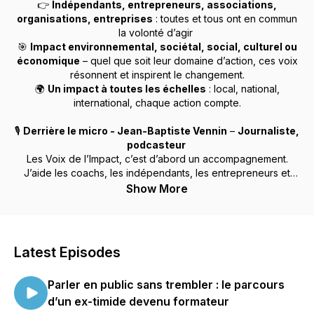
👉
Indépendants, entrepreneurs, associations,
organisations, entreprises
: toutes et tous ont en commun
la volonté d’agir
🎯
Impact environnemental, sociétal, social, culturel ou
économique
– quel que soit leur domaine d’action, ces voix
résonnent et inspirent le changement.
🌍
Un impact à toutes les échelles
: local, national,
international, chaque action compte.
🎙️
Derrière le micro - Jean-Baptiste Vennin
–
Journaliste,
podcasteur
Les Voix de l’Impact, c’est d’abord un accompagnement.
J’aide les coachs, les indépendants, les entrepreneurs et
entreprises à révéler leur authenticité et leur impact derrière
Show More
un micro et à booster leur visibilité. Aujourd’hui, ce projet
prend une nouvelle dimension et devient un podcast à part
entière ! 🚀
Latest Episodes
Parler en public sans trembler : le parcours
d’un ex-timide devenu formateur