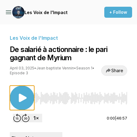
+ Follow
Les Voix de l'Impact
Les Voix de l'Impact
De salarié à actionnaire : le pari
gagnant de Myrium
April 03, 2025
•
Jean baptiste Vennin
•
Season 1
•
Share
Episode 3
Use Left/Right to seek, Home/End to jump to st
0:00
|
46:57