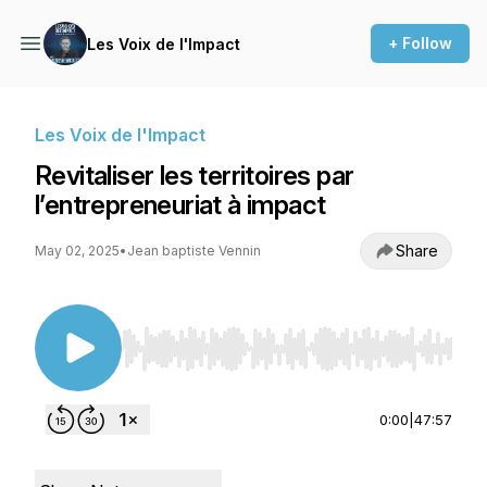
+ Follow
Les Voix de l'Impact
Les Voix de l'Impact
Revitaliser les territoires par
l’entrepreneuriat à impact
Share
May 02, 2025
•
Jean baptiste Vennin
Use Left/Right to seek, Home/End to jump to st
0:00
|
47:57