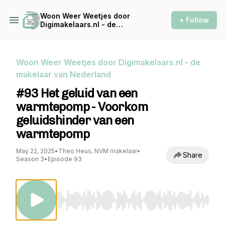
Woon Weer Weetjes door
+ Follow
Digimakelaars.nl - de
makelaar van Nederland
Woon Weer Weetjes door Digimakelaars.nl - de
makelaar van Nederland
#93 Het geluid van een
warmtepomp - Voorkom
geluidshinder van een
warmtepomp
May 22, 2025
•
Theo Heus, NVM makelaar
•
Share
Season 3
•
Episode 93
Use Left/Right to seek, Home/End to jump to st