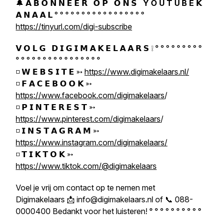
🔔 𝗔 𝗕 𝗢 𝗡 𝗡 𝗘 𝗘 𝗥 𝗢 𝗣 𝗢 𝗡 𝗦
Y O U T U B E
𝗞
𝗔 𝗡 𝗔 𝗔 𝗟 ° ° ° ° ° ° ° ° ° ° ° ° ° ° ° ° °
https://tinyurl.com/digi-subscribe
𝗩 𝗢 𝗟 𝗚 𝗗 𝗜 𝗚 𝗜 𝗠 𝗔 𝗞 𝗘 𝗟 𝗔 𝗔 𝗥 𝗦 ❕ ° ° ° ° ° ° ° ° °
° ° ° ° ° ° ° ° ° ° ° ° ° ° ° °
◽ 𝗪 𝗘 𝗕 𝗦 𝗜 𝗧 𝗘 ➳
https://www.digimakelaars.nl/
◽ 𝗙 𝗔 𝗖 𝗘 𝗕 𝗢 𝗢 𝗞 ➳
https://www.facebook.com/digimakelaars
/
◽ 𝗣 𝗜 𝗡 𝗧 𝗘 𝗥 𝗘 𝗦 𝗧 ➳
https://www.pinterest.com/digimakelaars
/
◽ 𝗜 𝗡 𝗦 𝗧 𝗔 𝗚 𝗥 𝗔 𝗠 ➳
https://www.instagram.com/digimakelaars/
◽ 𝗧 𝗜 𝗞 𝗧 𝗢 𝗞 ➳
https://www.tiktok.com/@digimakelaars
Voel je vrij om contact op te nemen met
Digimakelaars 📩 info@digimakelaars.nl of 📞 088-
0000400 Bedankt voor het luisteren! ° ° ° ° ° ° ° ° ° °