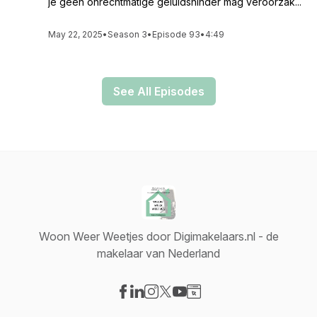
je geen onrechtmatige geluidshinder mag veroorzak...
May 22, 2025
•
Season 3
•
Episode 93
•
4:49
See All Episodes
Woon Weer Weetjes door Digimakelaars.nl - de
makelaar van Nederland
Visit our Facebook page
Visit our LinkedIn page
Visit our Instagram page
Visit our X-com page
Visit our YouTube page
Visit our Website page