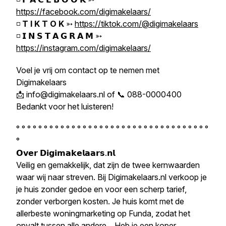
https://facebook.com/digimakelaars/
◽
T I K T O K
➳
https://tiktok.com/@digimakelaars
◽ 𝗜 𝗡 𝗦 𝗧 𝗔 𝗚 𝗥 𝗔 𝗠 ➳
https://instagram.com/digimakelaars/
Voel je vrij om contact op te nemen met
Digimakelaars
📩 info@digimakelaars.nl of 📞 088-0000400
Bedankt voor het luisteren!
° ° ° ° ° ° ° ° ° ° ° ° ° ° ° ° ° ° ° ° ° ° ° ° ° ° ° ° ° ° ° ° ° ° °
°
𝗢𝘃𝗲𝗿 𝗗𝗶𝗴𝗶𝗺𝗮𝗸𝗲𝗹𝗮𝗮𝗿𝘀.𝗻𝗹
Veilig en gemakkelijk, dat zijn de twee kernwaarden
waar wij naar streven. Bij Digimakelaars.nl verkoop je
je huis zonder gedoe en voor een scherp tarief,
zonder verborgen kosten. Je huis komt met de
allerbeste woningmarketing op Funda, zodat het
opvalt tussen alle andere... Heb je een koper