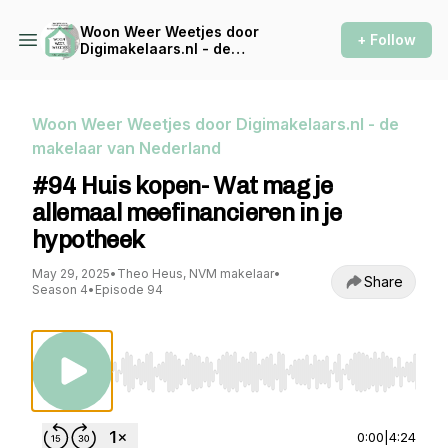
Woon Weer Weetjes door
+ Follow
Digimakelaars.nl - de
makelaar van Nederland
Woon Weer Weetjes door Digimakelaars.nl - de
makelaar van Nederland
#94 Huis kopen- Wat mag je
allemaal meefinancieren in je
hypotheek
May 29, 2025
•
Theo Heus, NVM makelaar
•
Share
Season 4
•
Episode 94
Use Left/Right to seek, Home/End to jump to st
0:00
|
4:24