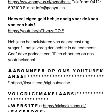
https://www.papyrus.nl/hypotheek
Telefoon: 0412-
692100 E-mail: info@papyrus.nl
Hoeveel eigen geld heb je nodig voor de koop
van een huis?
https://youtu.be/hThvqzcDZ-E
Heb je na het beluisteren van de podcast nog
vragen? Laat je vraag dan achter in de comments!
Geef deze podcast een 👍🏼 en abonneer op ons
youtubekanaal
🔔 𝗔 𝗕 𝗢 𝗡 𝗡 𝗘 𝗘 𝗥 𝗢 𝗣 𝗢 𝗡 𝗦
Y O U T U B E
𝗞
𝗔 𝗡 𝗔 𝗔 𝗟 ° ° ° ° ° ° ° ° ° ° ° ° ° ° ° ° ° ° ° ° ° ° ° ° ° ° ° °
° https://tinyurl.com/digi-subscribe
𝗩 𝗢 𝗟 𝗚 𝗗 𝗜 𝗚 𝗜 𝗠 𝗔 𝗞 𝗘 𝗟 𝗔 𝗔 𝗥 𝗦 ❕ ° ° ° ° ° ° ° ° ° °
° ° ° ° ° ° ° ° ° ° ° ° ° ° °
◽ 𝗪 𝗘 𝗕 𝗦 𝗜 𝗧 𝗘 ➳
https://digimakelaars.nl/
◽ 𝗙 𝗔 𝗖 𝗘 𝗕 𝗢 𝗢 𝗞 ➳