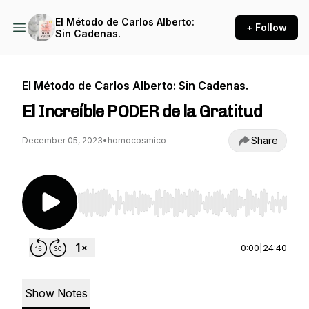
El Método de Carlos Alberto:
+ Follow
Sin Cadenas.
El Método de Carlos Alberto: Sin Cadenas.
El Increíble PODER de la Gratitud
Share
December 05, 2023
•
homocosmico
Use Left/Right to seek, Home/End to jump to st
0:00
|
24:40
Show Notes