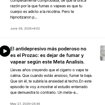
completamente comprobada, de que la única
razón por la que fumas o vapeas es que tu
cuerpo es adicto a la nicotina. Pero te
hipnotizaron p...
June 09, 2026
•
8:02
El antidepresivo más poderoso no
es el Prozac: es dejar de fumar y
vapear según este Meta Analisis.
Llevas años creyendo que el cigarro o vape te
calma. Que cuando estás ansioso, fumar te baja.
Que sin él, te subiría la ansiedad al techo.En este
episodio te voy a mostrar el estudio enterrado
que demuestra lo contrario. Un meta-a...
May 27, 2026
•
24:46