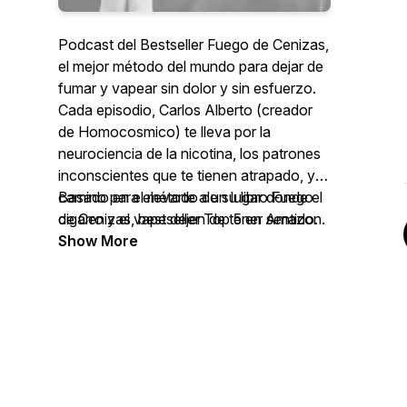
Podcast del Bestseller Fuego de Cenizas,
el mejor método del mundo para dejar de
fumar y vapear sin dolor y sin esfuerzo.
Cada episodio, Carlos Alberto (creador
de Homocosmico) te lleva por la
neurociencia de la nicotina, los patrones
inconscientes que te tienen atrapado, y el
camino para elevarte a un lugar donde el
Basado en el método de su libro Fuego
cigarro y el vape dejen de tener sentido.
de Cenizas, bestseller Top 5 en Amazon.
Show More